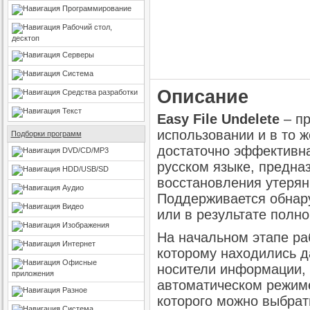
Программирование
Рабочий стол,
десктоп
Серверы
Система
Описание
Средства разработки
Текст
Easy File Undelete
– пр
использовании и в то 
Подборки программ
достаточно эффективн
DVD/CD/MP3
русском языке, предна
HDD/USB/SD
восстановления утерян
Аудио
Поддерживается обнар
Видео
или в результате полн
Изображения
На начальном этапе ра
Интернет
которому находились д
Офисные
носители информации, 
приложения
автоматическом режиме
Разное
которого можно выбрат
Система