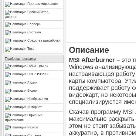
Программирование
Рабочий стол,
десктоп
Серверы
Система
Средства разработки
Описание
Текст
MSI Afterburner
– это 
Подборки программ
Windows анализирующа
DVD/CD/MP3
настраивающая работу
HDD/USB/SD
карты компьютера. Ути
Аудио
поддерживает работу 
Видео
видеокарт, но некотор
Изображения
специализируются име
Интернет
Скачав программу MSI A
Офисные
максимально раскрыть 
приложения
этом не стоит забывать
Разное
аккуратно, в противном
Система