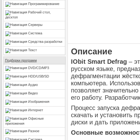
Программирование
Рабочий стол,
десктоп
Серверы
Система
Средства разработки
Описание
Текст
IObit Smart Defrag
– эт
Подборки программ
русском языке, предна
DVD/CD/MP3
дефрагментации жёстко
HDD/USB/SD
компьютера. Использо
Аудио
позволяет значительно
Видео
его работу. Разработчи
Изображения
Процесс запуска дефра
Интернет
скачать и установить п
Офисные
диски и дать приложен
приложения
Разное
Основные возможности 
Система