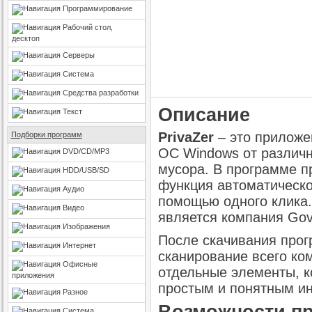
Программирование
Рабочий стол,
десктоп
Серверы
Система
Средства разработки
Описание
Текст
PrivaZer
– это приложе
Подборки программ
ОС Windows от различн
DVD/CD/MP3
мусора. В программе п
HDD/USB/SD
функция автоматическо
Аудио
помощью одного клика.
Видео
является компания Gove
Изображения
После скачивания про
Интернет
сканирование всего ком
Офисные
отдельные элементы, 
приложения
простым и понятным ин
Разное
Возможности про
Система