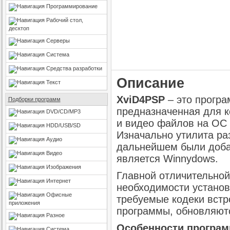
Программирование
Рабочий стол,
десктоп
Серверы
Система
Средства разработки
Описание
Текст
XviD4PSP
– это програ
Подборки программ
предназначенная для к
DVD/CD/MP3
и видео файлов на ОС
HDD/USB/SD
Изначально утилита ра
Аудио
дальнейшем были доба
Видео
является Winnydows.
Изображения
Главной отличительной
Интернет
необходимости установ
Офисные
требуемые кодеки встр
приложения
программы, обновляютс
Разное
Особенности программ
Система