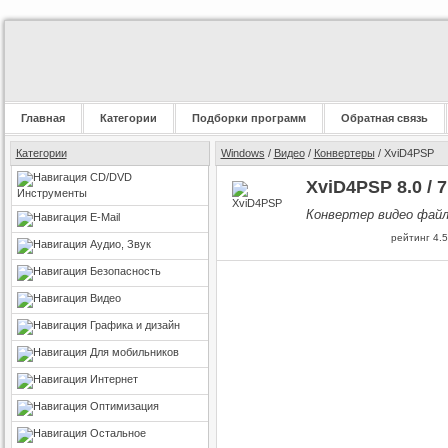
Главная
Категории
Подборки программ
Обратная связь
Категории
Windows
/
Видео
/
Конвертеры
/ XviD4PSP
CD/DVD
XviD4PSP 8.0 / 7
Инструменты
Конвертер видео файл
E-Mail
рейтинг
4.5
Аудио, Звук
Безопасность
Видео
Графика и дизайн
Для мобильников
Интернет
Оптимизация
Остальное