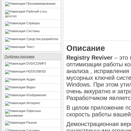
Программирование
Рабочий стол,
десктоп
Серверы
Система
Средства разработки
Описание
Текст
Registry Reviver
– это
Подборки программ
оптимизации работы ко
DVD/CD/MP3
анализа , исправления
HDD/USB/SD
мусорных ключей сист
Аудио
Windows. При этом ути
Видео
очень аккуратно и затр
Изображения
Разработчиком является
Интернет
В целом приложение по
Офисные
скорость работы вашей
приложения
Разное
Демонстрационная верс
существенными огранич
Система