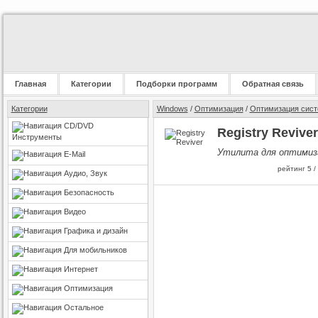
Главная
Категории
Подборки программ
Обратная связь
Категории
Windows
/
Оптимизация
/
Оптимизация сис
CD/DVD
Registry Reviver
Инструменты
Утилита для оптимиз
E-Mail
рейтинг
5
/
Аудио, Звук
Безопасность
Видео
Графика и дизайн
Для мобильников
Интернет
Оптимизация
Остальное