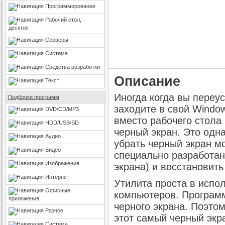
Программирование
Рабочий стол,
десктоп
Серверы
Система
Средства разработки
Описание
Текст
Иногда когда вы переу
Подборки программ
заходите в свой Window
DVD/CD/MP3
вместо рабочего стола
HDD/USB/SD
черный экран. Это одна
Аудио
убрать черный экран 
Видео
специально разработан
Изображения
экрана) и восстановит
Интернет
Утилита проста в испо
Офисные
компьютеров. Программ
приложения
черного экрана. Поэто
Разное
этот самый черный экра
Система