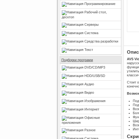
Программирование
Рабочий стол,
десктоп
Серверы
Система
Средства разработки
Текст
Опис
AVS Vi
Подборки программ
нарусс
функци
DVD/CD/MP3
утилиты
классич
HDD/USB/SD
Стоит о
Аудио
конечн
Видео
Возмож
Изображения
Под
Под
Воз
Интернет
Бол
Фун
Офисные
Шир
приложения
Воз
Инт
Разное
Скри
Система