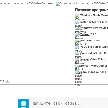
Похожие програм
Windows Movie Make
SONY Vegas Pro
13.0
Windows Live Movie 
Twixtor
7.4.0
MediaJoin
1.0.0
VSDC Free Video Edit
Corel VideoStudio Pr
Movavi Video Editor
1
Boilsoft Video Joiner
Moo0 Video Cutter
1.
ы (0)