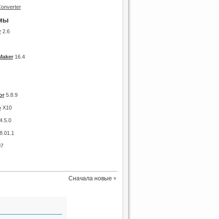
мы
r
2.6
Maker
16.4
or
5.8.9
o
X10
4.5.0
8.01.1
07
Сначала новые