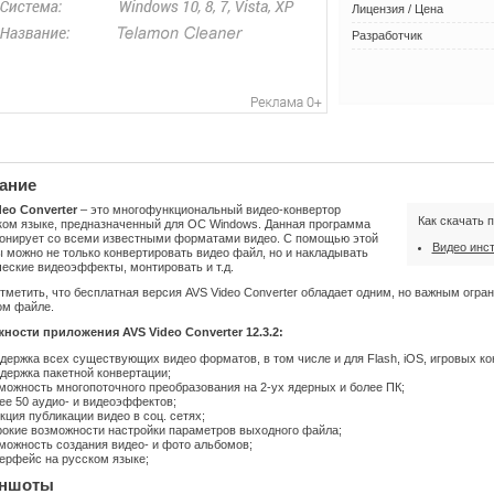
Лицензия / Цена
Разработчик
ание
deo Converter
– это многофункциональный видео-конвертор
Как скачать 
ком языке, предназначенный для ОС Windows. Данная программа
онирует со всеми известными форматами видео. С помощью этой
Видео инс
 можно не только конвертировать видео файл, но и накладывать
еские видеоэффекты, монтировать и т.д.
тметить, что бесплатная версия AVS Video Converter обладает одним, но важным огра
ом файле.
ности приложения AVS Video Converter 12.3.2:
держка всех существующих видео форматов, в том числе и для Flash, iOS, игровых конс
держка пакетной конвертации;
можность многопоточного преобразования на 2-ух ядерных и более ПК;
ее 50 аудио- и видеоэффектов;
кция публикации видео в соц. сетях;
окие возможности настройки параметров выходного файла;
можность создания видео- и фото альбомов;
ерфейс на русском языке;
ншоты