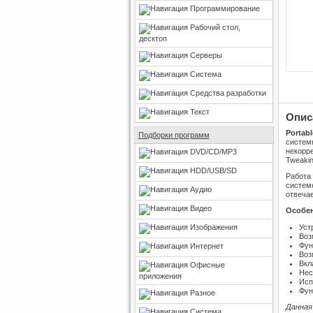
Программирование
Рабочий стол,
десктоп
Серверы
Система
Средства разработки
Текст
Опис
Portab
Подборки программ
систем
некорре
DVD/CD/MP3
Tweakin
HDD/USB/SD
Работа 
системе
Аудио
отвечае
Видео
Особен
Изображения
Уст
Воз
Фун
Интернет
Воз
Вкл
Офисные
Нес
приложения
Исп
Фун
Разное
Данная
Система