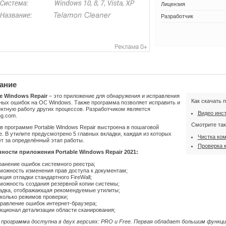
Лицензия
Разработчик
ание
le Windows Repair
– это приложение для обнаружения и исправления
Как скачать 
ных ошибок на ОС Windows. Также программа позволяет исправить и
ктную работу других процессов. Разработчиком является
Видео инс
g.com.
Смотрите так
в программе Portable Windows Repair выстроена в пошаговой
. В утилите предусмотрено 5 главных вкладки, каждая из которых
Чистка ко
т за определённый этап работы.
Проверка 
ности приложения Portable Windows Repair 2021:
ранение ошибок системного реестра;
можность изменения прав доступа к документам;
кция отладки стандартного FireWall;
можность создания резервной копии системы;
адка, отображающая рекомендуемые утилиты;
колько режимов проверки;
равление ошибок интернет-браузера;
кционал детализации области сканирования;
 программа доступна в двух версиях: PRO и Free. Первая обладает большим функци