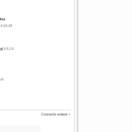
мы
4.1/1.03
ed
5.5.1.0
.8
Сначала новые