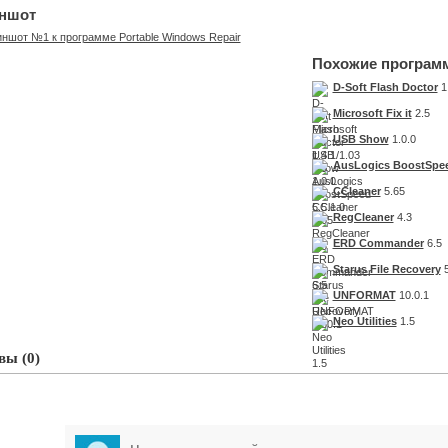
ншот
Похожие програм
D-Soft Flash Doctor
1.
Microsoft Fix it
2.5
USB Show
1.0.0
AusLogics BoostSpe
CCleaner
5.65
RegCleaner
4.3
ERD Commander
6.5
Starus File Recovery
5
UNFORMAT
10.0.1
Neo Utilities
1.5
ы (0)