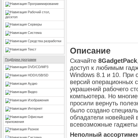
Программирование
Рабочий стол,
десктоп
Серверы
Система
Средства разработки
Описание
Текст
Скачайте
8GadgetPack
Подборки программ
доступ к любимым гад
DVD/CD/MP3
Windows 8.1 и 10. При 
HDD/USB/SD
версий операционных с
Аудио
украшений рабочего ст
Видео
компьютера. Но многие 
Изображения
просили вернуть полез
Интернет
было создано специаль
обладатели новейшей в
Офисные
приложения
всевозможные гаджеты
Разное
Неполный ассортимен
Система