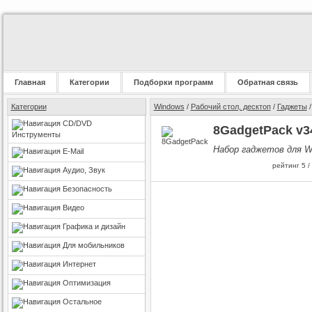
Главная
Категории
Подборки программ
Обратная связь
Категории
Windows
/
Рабочий стол, десктоп
/
Гаджеты
/
CD/DVD
8GadgetPack v34
Инструменты
Набор гаджетов для Wi
E-Mail
рейтинг
5
/
Аудио, Звук
Безопасность
Видео
Графика и дизайн
Для мобильников
Интернет
Оптимизация
Остальное