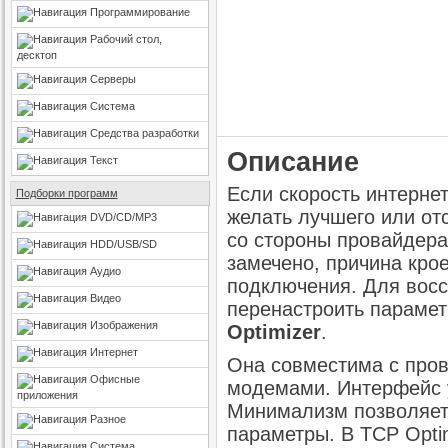
Программирование
Рабочий стол,
десктоп
Серверы
Система
Средства разработки
Описание
Текст
Если скорость интерне
Подборки программ
желать лучшего или отс
DVD/CD/MP3
со стороны провайдера
HDD/USB/SD
замечено, причина крое
Аудио
подключения. Для восс
Видео
перенастроить парамет
Изображения
Optimizer
.
Интернет
Она совместима с пров
Офисные
модемами. Интерфейс 
приложения
Минимализм позволяет 
Разное
параметры. В TCP Opti
Система