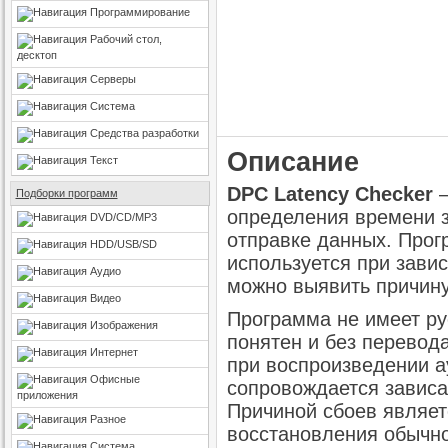
Программирование
Рабочий стол,
десктоп
Серверы
Система
Средства разработки
Описание
Текст
DPC Latency Checker
—
Подборки программ
определения времени 
DVD/CD/MP3
отправке данных. Прог
HDD/USB/SD
используется при зави
Аудио
можно выявить причину
Видео
Программа не имеет ру
Изображения
понятен и без перевода
Интернет
при воспроизведении а
Офисные
сопровождается зависа
приложения
Причиной сбоев являет
Разное
восстановления обычно
Система