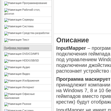
Программирование
Рабочий стол,
десктоп
Серверы
Система
Средства разработки
Описание
Текст
InputMapper
– програм
Подборки программ
подключения геймпада 
DVD/CD/MP3
под управлением Wind
HDD/USB/SD
подключении джойстика
Аудио
распознает устройство 
Видео
Программа маскирует
Изображения
принадлежит компании 
Интернет
на Windows 7, 8 и 10 
Офисные
геймпадов вместо привы
приложения
крестик) будут отобража
Разное
InputMapper не имеет 
Система