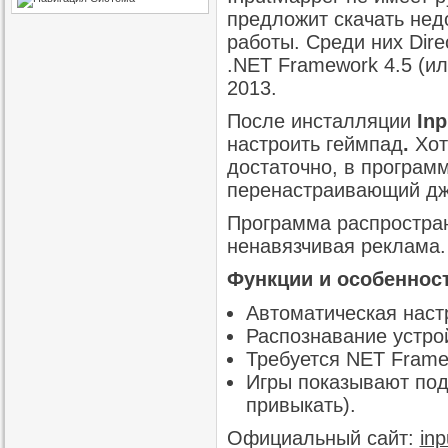
предложит скачать не
работы. Среди них Dire
.NET Framework 4.5 (или 
2013.
После инсталляции
In
настроить геймпад
.
Хот
достаточно, в програм
перенастраивающий джо
Программа распростран
ненавязчивая реклама.
Функции и особенност
Автоматическая нас
Распознавание устро
Требуется NET Framew
Игры показывают под
привыкать).
Официальный сайт:
in