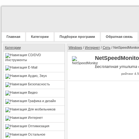
Главная
Категории
Подборки программ
Обратная связь
Категории
Windows
/
Интернет
/
Сеть
/ NetSpeedMonito
CD/DVD
NetSpeedMonitor 
Инструменты
Бесплатная утилита 
E-Mail
рейтинг
4.5
Аудио, Звук
Безопасность
Видео
Графика и дизайн
Для мобильников
Интернет
Оптимизация
Остальное