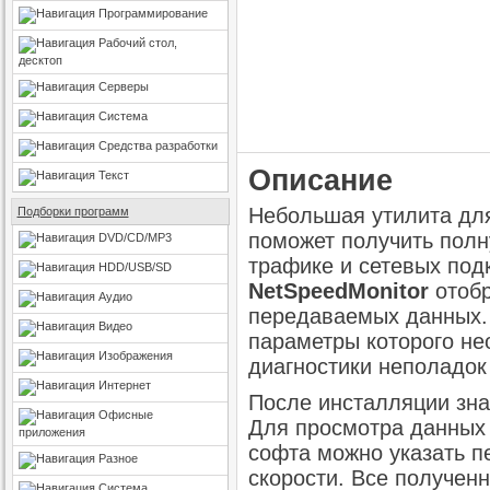
Программирование
Рабочий стол,
десктоп
Серверы
Система
Средства разработки
Описание
Текст
Небольшая утилита для
Подборки программ
поможет получить пол
DVD/CD/MP3
трафике и сетевых под
HDD/USB/SD
NetSpeedMonitor
отобр
Аудио
передаваемых данных. 
Видео
параметры которого не
Изображения
диагностики неполадок
Интернет
После инсталляции зна
Офисные
Для просмотра данных с
приложения
софта можно указать п
Разное
скорости. Все получен
Система