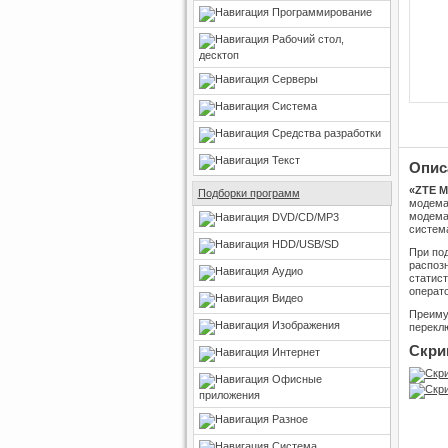
Программирование
Рабочий стол,
десктоп
Серверы
Система
Средства разработки
Текст
Опис
«ZTE 
Подборки программ
модема
модема
DVD/CD/MP3
система
HDD/USB/SD
При по
распоз
Аудио
статис
операт
Видео
Преимущ
Изображения
перекл
Скри
Интернет
Офисные
приложения
Разное
Система