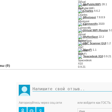
MyPublicWiFi
28.1
Charles
4.6.2
Mhotspot
7.8.8.9
Connectify
2020
Virtual WiFi Router
3.0
MyHotSpot
22.2
VNC Scanner GUI
1.2
MaryFi
1.1
Spacedesk X10
0.9.21
ы (0)
Авторизуйтесь через соц.сети
или войдите как ГОСТЬ