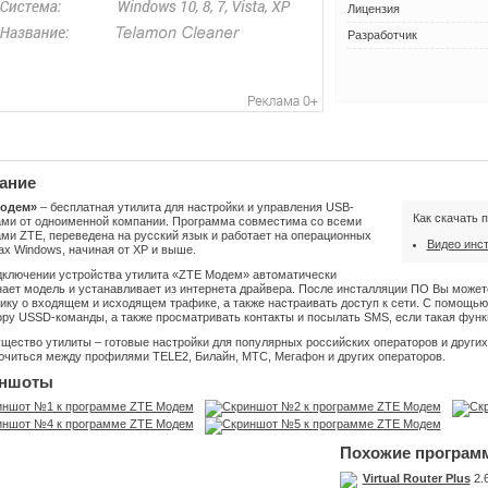
Лицензия
Разработчик
ание
Модем»
– бесплатная утилита для настройки и управления USB-
Как скачать 
ми от одноименной компании. Программа совместима со всеми
ми ZTE, переведена на русский язык и работает на операционных
Видео инс
х Windows, начиная от XP и выше.
дключении устройства утилита «ZTE Модем» автоматически
нает модель и устанавливает из интернета драйвера. После инсталляции ПО Вы може
тику о входящем и исходящем трафике, а также настраивать доступ к сети. С помощь
ору USSD-команды, а также просматривать контакты и посылать SMS, если такая функ
ество утилиты – готовые настройки для популярных российских операторов и других
ючиться между профилями TELE2, Билайн, МТС, Мегафон и других операторов.
ншоты
Похожие програм
Virtual Router Plus
2.6