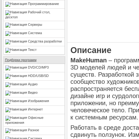
Программирование
Рабочий стол,
десктоп
Серверы
Система
Средства разработки
Описание
Текст
MakeHuman
– програм
Подборки программ
3D моделей людей и ч
DVD/CD/MP3
существ. Разработкой 
HDD/USB/SD
сообщество художников
Аудио
распространяется бесп
Видео
дизайне игр и сурдолог
Изображения
приложении, но преим
человеческое тело. Пр
Интернет
к системным ресурсам.
Офисные
приложения
Работать в среде дост
Разное
сдвинуть ползунок. Изм
Система