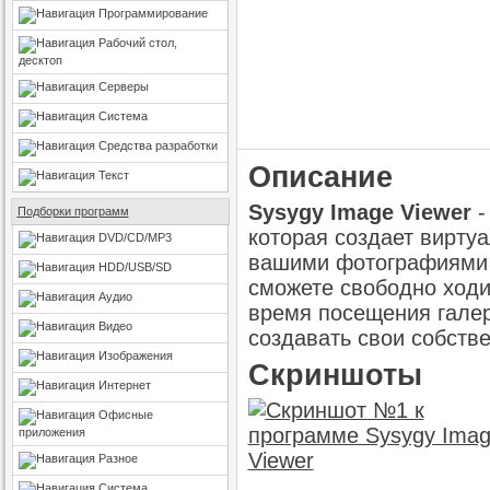
Программирование
Рабочий стол,
десктоп
Серверы
Система
Средства разработки
Описание
Текст
Sysygy Image Viewer
-
Подборки программ
которая создает вирту
DVD/CD/MP3
вашими фотографиями 
HDD/USB/SD
сможете свободно ходи
Аудио
время посещения гале
Видео
создавать свои собств
Изображения
Скриншоты
Интернет
Офисные
приложения
Разное
Система