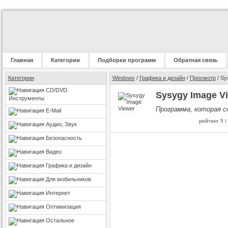
Главная
Категории
Подборки программ
Обратная связь
Категории
Windows
/
Графика и дизайн
/
Просмотр
/ Sy
CD/DVD
Sysygy Image Vi
Инструменты
Программа, которая с
E-Mail
рейтинг
5
/
Аудио, Звук
Безопасность
Видео
Графика и дизайн
Для мобильников
Интернет
Оптимизация
Остальное