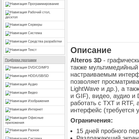
Программирование
Рабочий стол,
десктоп
Серверы
Система
Средства разработки
Описание
Текст
Alteros 3D
- графическ
Подборки программ
также мультимедийный
DVD/CD/MP3
настраиваемым интерф
HDD/USB/SD
позволяет просматрива
Аудио
LightWave и др.), а т
Видео
и GIF), видео, аудио 
Изображения
работать с TXT и RTF,
интерфейс (требуется у
Интернет
Офисные
Ограничения:
приложения
15 дней пробного пер
Разное
Раздражающий экран
Система