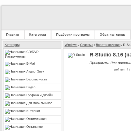
Главная
Категории
Подборки программ
Обратная связь
Категории
Windows
/
Система
/
Восстановление
/ R-Stu
CD/DVD
R-Studio 8.16 (
Инструменты
Программа для восста
E-Mail
рейтинг
4
/
Аудио, Звук
Безопасность
Видео
Графика и дизайн
Для мобильников
Интернет
Оптимизация
Остальное