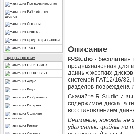
Программирование
Рабочий стол,
десктоп
Серверы
Система
Средства разработки
Описание
Текст
R-Studio
- бесплатная 
Подборки программ
предназначенная для 
DVD/CD/MP3
данных жестких дисков
HDD/USB/SD
системой FAT12/16/32, 
Аудио
разделов повреждена и
Видео
Скачайте R-Studio и в
Изображения
содержимое диска, а г
Интернет
восстановлением данн
Офисные
приложения
Внимание, никогда не 
Разное
удаленные файлы на т
потерять данные!
Система