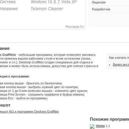
Лицензия
Разработчик
ание
 Graffitist
- небольшая программа, которая позволяет рисовать
Как скачать 
ти прямона вашем рабочием столе и всем остальном (окнах,
ниях и т.п.). Desktop Graffitist создан специально для отдыха и
Видео инс
ения и может быть использована, допустим для снятия стресса в
кция к программе:
ая кнопка мыши - брызгать из баллончика;
вая кнопка мыши - выбрать нужный цвет из палитры;
виши от 1 до 0 или колесико мышки - изменять цвет краски;
виша Print Screen - сохранить граффити в буфер обмена;
виша Esc - выйти из программы;
ншот
Похожие програм
Vitrite
1.1