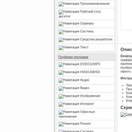
Программирование
Рабочий стол,
десктоп
Серверы
Система
Средства разработки
Текст
Опис
Desktop
Подборки программ
граффи
приложе
DVD/CD/MP3
воображ
офисе.
HDD/USB/SD
Инстру
Аудио
Лев
Видео
Пра
Кла
Изображения
Кла
Кла
Интернет
Скри
Офисные
приложения
Разное
Система