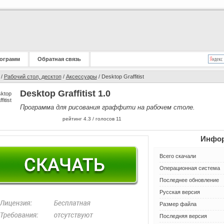
ограмм
Обратная связь
/
Рабочий стол, десктоп
/
Аксессуары
/ Desktop Graffitist
Desktop Graffitist 1.0
Программа для рисования граффити на рабочем столе.
рейтинг
4.3
/ голосов
11
Инфор
Всего скачали
Операционная система
Последнее обновление
Русская версия
Размер файла
Последняя версия