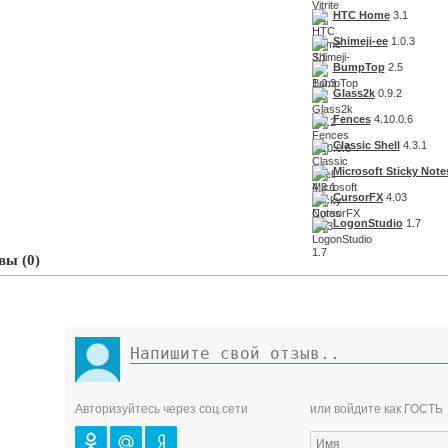
HTC Home
3.1
Shimeji-ee
1.0.3
BumpTop
2.5
Glass2k
0.9.2
Fences
4.10.0.6
Classic Shell
4.3.1
Microsoft Sticky Note
CursorFX
4.03
LogonStudio
1.7
ы (0)
Авторизуйтесь через соц.сети
или войдите как ГОСТЬ