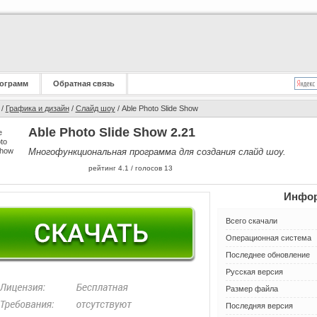
ограмм
Обратная связь
/
Графика и дизайн
/
Слайд шоу
/ Able Photo Slide Show
Able Photo Slide Show 2.21
Многофункциональная программа для создания слайд шоу.
рейтинг
4.1
/ голосов
13
Инфор
Всего скачали
Операционная система
Последнее обновление
Русская версия
Размер файла
Последняя версия