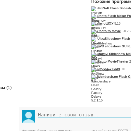
Похожие програм
iPixSoft Flash Slides
Photo Flash Maker Fr
ФотоШОУ
5.15
Photo to Movie
5.0.7.
UltraSlideshow Flash 
DVD slideshow GUI
0.
Movavi Slideshow Ma
Photo MovieTheater
2
ProShow Gold
9.0
Wondershare Flash Ga
ы (1)