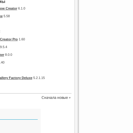
мы
how Creator
6.1.0
ee
5.58
2
Creator Pro
1.60
9.5.4
ker
8.0.0
.40
llery Factory Deluxe
5.2.1.15
Сначала новые