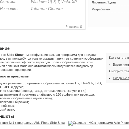
Лицензия / Цена
Разработчик
ание
hoto Slide Show
- многофункциональная программа для создания
Как скачать 
оу, вам понадобится только указать папку, где хранятся изображения
ать различные эффекты перехода. Если изображение слишком
Видео инс
 или слишком мало оно автоматически подгоняется под размер
 сохраняя пропорции.
Смотрите так
нности программы:
Создание 
рузка различных форматов изображений, включая TIF, TIFFGIF, JPG,
G, JPE и другие;
ячие клавиши (вперед, назад, останавливать, запуск и т.д.);
дварительный просмотр слайд шоу с 150 эффектами перехода;
колько изображений в одном слайд;
ноэкранный режим;
яной знак;
ский язык.
ншоты