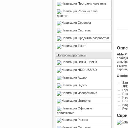
Программирование
Рабочий стол,
десктоп
Серверы
Система
Средства разработки
Текст
Опис
Able P
Подборки программ
слайд ш
и выбр
DVD/CD/MP3
велико
экрана,
HDD/USB/SD
Особе
Аудио
Заг
Видео
JPE
Гор
Изображения
Пре
Нес
Интернет
Пол
Вод
Офисные
Рус
приложения
Скри
Разное
Система