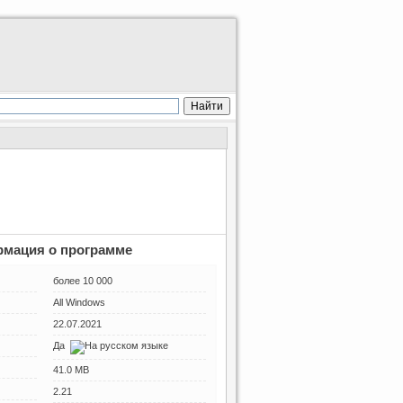
мация о программе
более 10 000
All Windows
22.07.2021
Да
41.0 MB
2.21