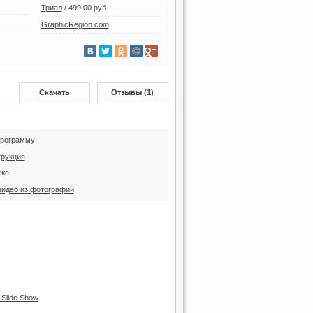
Триал
/
499,00 руб.
GraphicRegion.com
Скачать
Отзывы (1)
программу:
трукция
же:
видео из фотографий