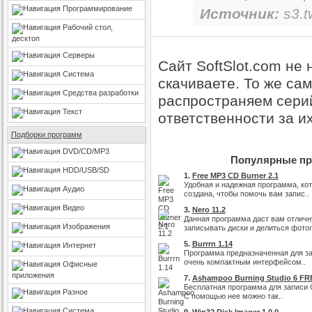
Программирование
Источник:
s3.t
Рабочий стол,
десктоп
Серверы
Сайт SoftSlot.com не
Система
скачиваете. То же са
Средства разработки
распространяем серий
Текст
ответственности за и
Подборки программ
DVD/CD/MP3
Популярные про
HDD/USB/SD
1.
Free MP3 CD Burner 2.1
Удобная и надежная программа, ко
Аудио
создана, чтобы помочь вам запис..
Видео
3.
Nero 11.2
Данная программа даст вам отлич
Изображения
записывать диски и делиться фотог.
5.
Burrrn 1.14
Интернет
Программа предназначенная для за
очень компактным интерфейсом..
Офисные
приложения
7.
Ashampoo Burning Studio 6 FR
Бесплатная программа для записи C
Разное
С помощью нее можно так..
Система