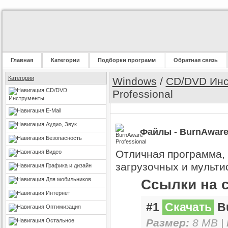
Главная
Категории
Подборки программ
Обратная связь
Категории
Windows
/
CD/DVD Инс
CD/DVD
Professional
Инструменты
E-Mail
Аудио, Звук
Файлы - BurnAware 
Безопасность
Отличная программа, 
Видео
загрузочных и мульти
Графика и дизайн
Для мобильников
Ссылки на 
Интернет
#1
Скачать
Bu
Оптимизация
Размер:
8 MB |
Остальное