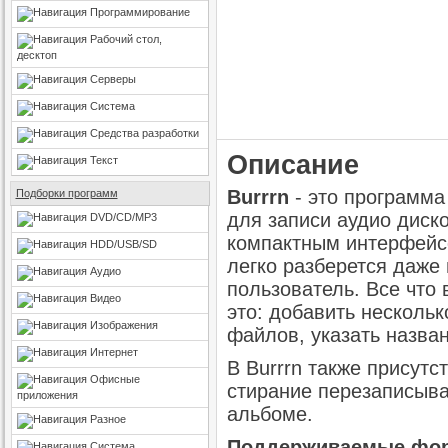
Программирование
Рабочий стол,
десктоп
Серверы
Система
Средства разработки
Описание
Текст
Burrrn
- это программа
Подборки программ
для записи аудио диско
DVD/CD/MP3
компактным интерфейс
HDD/USB/SD
легко разберется даже
Аудио
пользователь. Все что
Видео
это: добавить несколь
Изображения
файлов, указать назван
Интернет
В Burrrn также присутс
Офисные
стирание перезаписыва
приложения
альбоме.
Разное
Поддерживаемые форм
Система