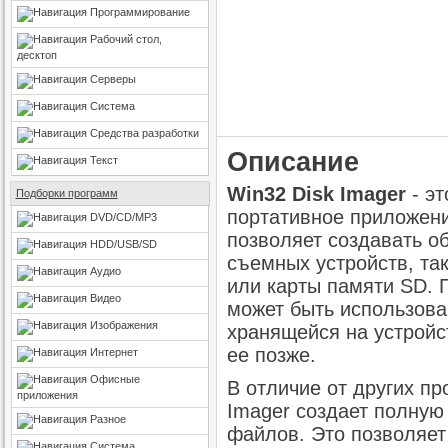
Программирование
Рабочий стол,
десктоп
Серверы
Система
Средства разработки
Описание
Текст
Win32 Disk Imager
- эт
Подборки программ
портативное приложени
DVD/CD/MP3
позволяет создавать о
HDD/USB/SD
съемных устройств, та
Аудио
или карты памяти SD. 
Видео
может быть использова
Изображения
хранящейся на устройс
ее позже.
Интернет
Офисные
В отличие от других п
приложения
Imager создает полную
Разное
файлов. Это позволяет
Система