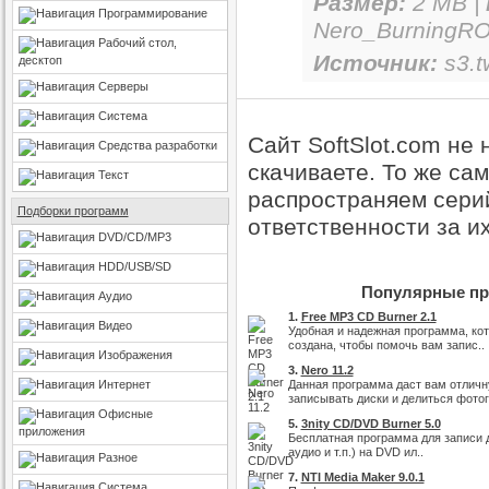
Размер:
2 MB |
Программирование
Nero_BurningROM
Рабочий стол,
Источник:
s3.t
десктоп
Серверы
Система
Сайт SoftSlot.com не
Средства разработки
скачиваете. То же са
Текст
распространяем серий
Подборки программ
ответственности за и
DVD/CD/MP3
HDD/USB/SD
Популярные про
Аудио
1.
Free MP3 CD Burner 2.1
Видео
Удобная и надежная программа, ко
создана, чтобы помочь вам запис..
Изображения
3.
Nero 11.2
Интернет
Данная программа даст вам отлич
записывать диски и делиться фотог.
Офисные
5.
3nity CD/DVD Burner 5.0
приложения
Бесплатная программа для записи д
аудио и т.п.) на DVD ил..
Разное
7.
NTI Media Maker 9.0.1
Система