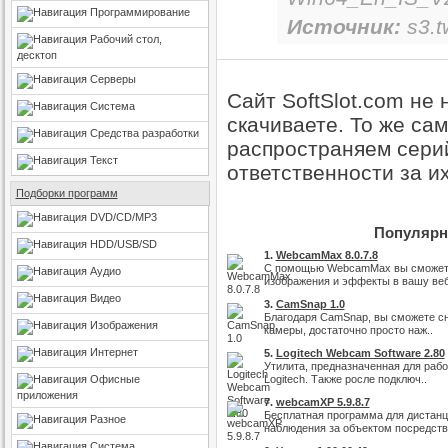
Программирование
Источник:
s3.t
Рабочий стол,
десктоп
Серверы
Сайт SoftSlot.com не
Система
скачиваете. То же са
Средства разработки
распространяем серий
Текст
ответственности за и
Подборки программ
DVD/CD/MP3
Популярны
HDD/USB/SD
1.
WebcamMax 8.0.7.8
С помощью WebcamMax вы сможете
Аудио
изображения и эффекты в вашу веб
Видео
3.
CamSnap 1.0
Благодаря CamSnap, вы сможете сн
Изображения
камеры, достаточно просто наж..
Интернет
5.
Logitech Webcam Software 2.80
Утилита, предназначенная для раб
Офисные
Logitech. Также росле подключ..
приложения
7.
webcamXP 5.9.8.7
Бесплатная программа для дистанц
Разное
наблюдения за объектом посредств
Система