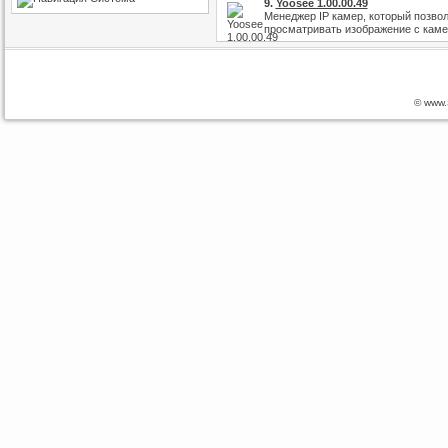
9.
Yoosee 1.00.00.49
Менеджер IP камер, который позво
просматривать изображение с камер
© www.