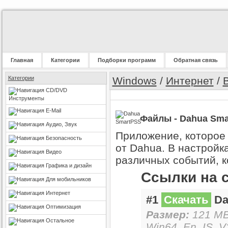
Главная
Категории
Подборки программ
Обратная связь
Категории
Windows
/
Интернет
/
CD/DVD
Инструменты
E-Mail
Файлы - Dahua Sma
Аудио, Звук
Приложение, которое
Безопасность
от Dahua. В настройк
Видео
различных событий, к
Графика и дизайн
Ссылки на 
Для мобильников
Интернет
#1
Скачать
Da
Оптимизация
Размер:
121 MB
Остальное
Win64_En_IS_V2