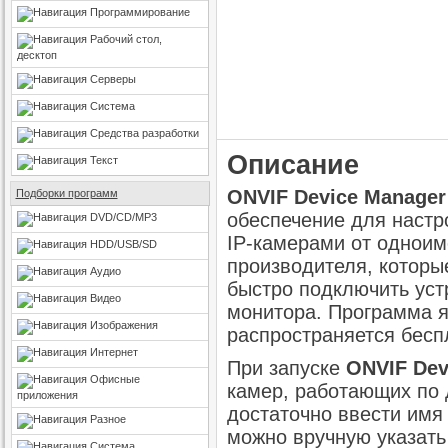
Программирование
Рабочий стол,
десктоп
Серверы
Система
Средства разработки
Описание
Текст
ONVIF Device Manager
Подборки программ
обеспечение для настр
DVD/CD/MP3
IP-камерами от одноим
HDD/USB/SD
производителя, которы
Аудио
быстро подключить устр
Видео
монитора. Программа я
Изображения
распространяется бесп
Интернет
При запуске
ONVIF Dev
Офисные
камер, работающих по 
приложения
достаточно ввести имя 
Разное
можно вручную указать
Система