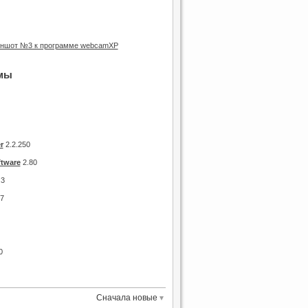
мы
r
2.2.250
tware
2.80
.3
.7
0
Сначала новые