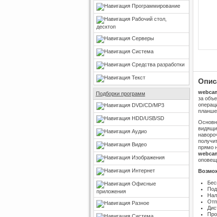
Программирование
Рабочий стол,
десктоп
Серверы
Система
Средства разработки
Текст
Опис
webca
Подборки программ
за объе
операц
DVD/CD/MP3
планше
HDD/USB/SD
Основно
видящи
Аудио
наворо
получи
Видео
прямо 
webca
Изображения
оповеще
Интернет
Возмо
Бес
Офисные
Под
приложения
Нал
Отп
Разное
Дис
Про
Система