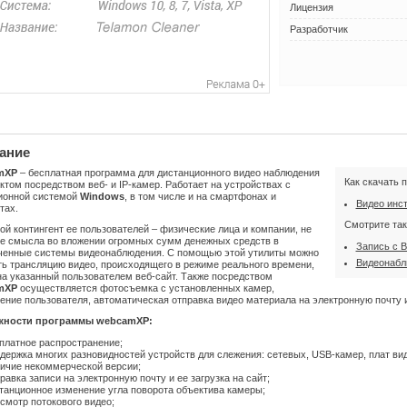
Лицензия
Разработчик
ание
mXP
– бесплатная программа для дистанционного видео наблюдения
Как скачать 
ктом посредством веб- и IP-камер. Работает на устройствах с
ионной системой
Windows
, в том числе и на смартфонах и
Видео инс
тах.
Смотрите так
й контингент ее пользователей – физические лица и компании, не
е смысла во вложении огромных сумм денежных средств в
Запись с 
ченные системы видеонаблюдения. С помощью этой утилиты можно
Видеонабл
ть трансляцию видео, происходящего в режиме реального времени,
на указанный пользователем веб-сайт. Также посредством
mXP
осуществляется фотосъемка с установленных камер,
ние пользователя, автоматическая отправка видео материала на электронную почту и
жности программы webcamXP:
платное распространение;
держка многих разновидностей устройств для слежения: сетевых, USB-камер, плат вид
ичие некоммерческой версии;
равка записи на электронную почту и ее загрузка на сайт;
танционное изменение угла поворота объектива камеры;
смотр потокового видео;