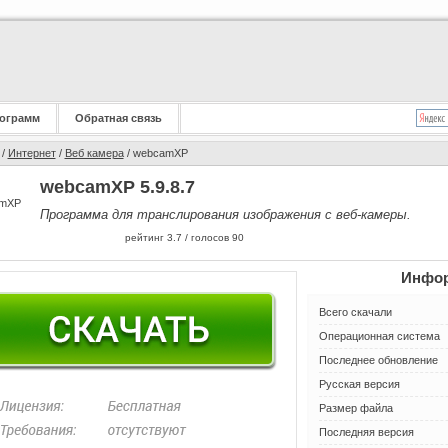
ограмм
Обратная связь
/
Интернет
/
Веб камера
/ webcamXP
webcamXP 5.9.8.7
Программа для транслирования изображения с веб-камеры.
рейтинг
3.7
/ голосов
90
Инфор
Всего скачали
Операционная система
Последнее обновление
Русская версия
Размер файла
Последняя версия