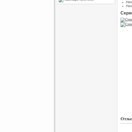
Неп
Наз
Скри
Отзыв