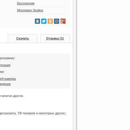
Бесплатная
Moonware Studios
Скачать
Отзывы (1)
программу:
трукция
же:
Веб-камеры
юдение
 многое другое.
еозахвата, ТВ-тюнеров и некоторых других;