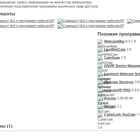
рерывная запись информации на винчестер компьютера;
начение пользователям программы различных прав доступа;
ншоты
Похожие програм
WebcamMax
8.0.7.8
LiveWebCam
2.0
CamSnap
1.0
ONVIF Device Manage
Logitech Webcam Sof
Webcam Surveyor
3.8
webcamXP PRO
5.9.8
Yoosee
1.00.00.49
MyCam
1.1
CyberLink YouCam
7.
ы (1)