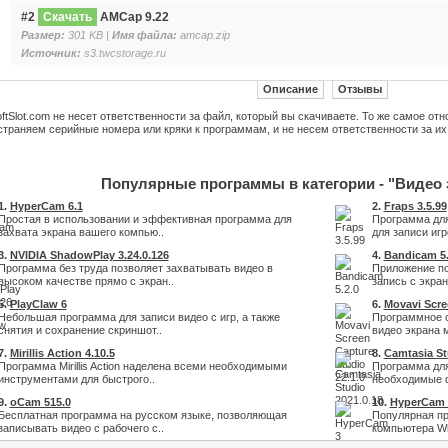
#2
Скачать
AMCap 9.22
Размер:
301 KB |
Имя файла:
amcap.zip
Источник:
s3.twcstorage.ru
Описание
Отзывы
ftSlot.com не несет ответственности за файл, который вы скачиваете. То же самое от
траняем серийные номера или кряки к программам, и не несем ответственности за их
Популярные программы в категории - "Видео 
1.
HyperCam 6.1
2.
Fraps 3.5.99
Простая в использовании и эффективная программа для
Программа для
захвата экрана вашего компью..
для записи игр
3.
NVIDIA ShadowPlay 3.24.0.126
4.
Bandicam 5.
Программа без труда позволяет захватывать видео в
Приложение по
высоком качестве прямо с экран..
запись с экран
5.
PlayClaw 6
6.
Movavi Scre
Небольшая программа для записи видео с игр, а также
Программное о
снятия и сохранение скриншот..
видео экрана м
7.
Mirillis Action 4.10.5
8.
Camtasia St
Программа Mirillis Action наделена всеми необходимыми
Программа для
инструментами для быстрого..
необходимые ф
9.
oCam 515.0
10.
HyperCam 
Бесплатная программа на русском языке, позволяющая
Популярная пр
записывать видео с рабочего с..
компьютера Wi