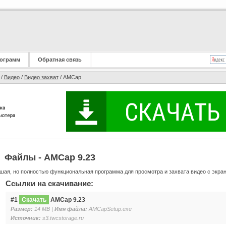
ограмм
Обратная связь
/
Видео
/
Видео захват
/ AMCap
Файлы - AMCap 9.23
шая, но полностью функциональная программа для просмотра и захвата видео с экран
Ссылки на скачивание:
#1
Скачать
AMCap 9.23
Размер:
14 MB |
Имя файла:
AMCapSetup.exe
Источник:
s3.twcstorage.ru