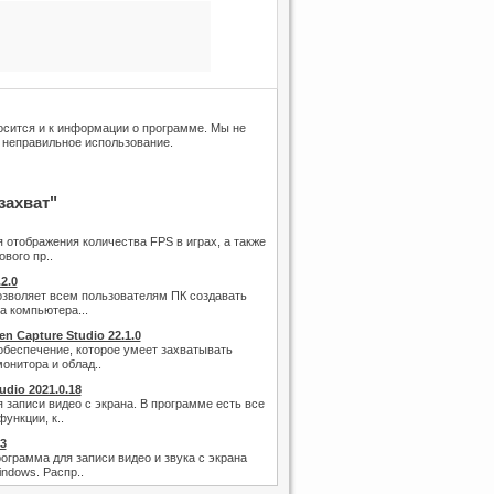
носится и к информации о программе. Мы не
 неправильное использование.
захват"
 отображения количества FPS в играх, а также
ового пр..
2.0
зволяет всем пользователям ПК создавать
а компьютера...
en Capture Studio 22.1.0
беспечение, которое умеет захватывать
онитора и облад..
udio 2021.0.18
 записи видео с экрана. В программе есть все
ункции, к..
3
ограмма для записи видео и звука с экрана
ndows. Распр..