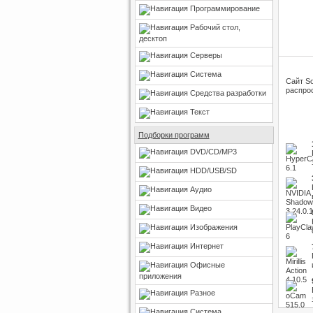
Программирование
Рабочий стол,
десктоп
Серверы
Система
Сайт So
распрос
Средства разработки
Текст
Подборки программ
DVD/CD/MP3
HDD/USB/SD
Аудио
Видео
Изображения
Интернет
Офисные
приложения
Разное
Система