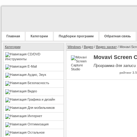
Главная
Категории
Подборки программ
Обратная связь
Категории
Windows
/
Видео
/
Видео захват
/ Movavi Scr
CD/DVD
Movavi Screen C
Инструменты
Программа для записи 
E-Mail
рейтинг
3.5
Аудио, Звук
Безопасность
Видео
Графика и дизайн
Для мобильников
Интернет
Оптимизация
Остальное