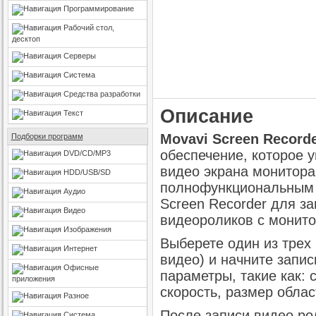
Программирование
Рабочий стол,
десктоп
Серверы
Система
Средства разработки
Описание
Текст
Movavi Screen Record
Подборки программ
обеспечение, которое 
DVD/CD/MP3
видео экрана монитора
HDD/USB/SD
полнофункциональным 
Аудио
Screen Recorder для за
Видео
видеороликов с монито
Изображения
Выберете один из трех 
Интернет
видео) и начните запи
Офисные
параметры, такие как: 
приложения
скорость, размер област
Разное
После записи видео ро
Система