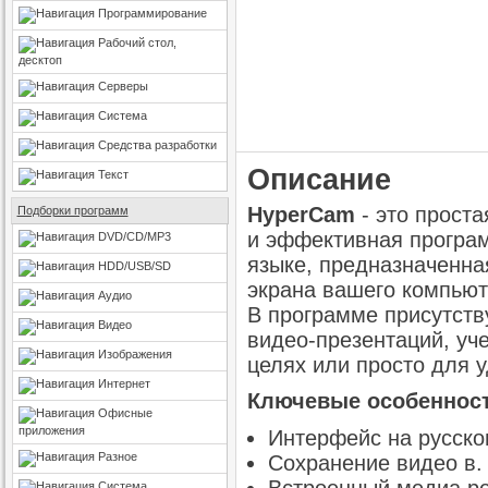
Программирование
Рабочий стол,
десктоп
Серверы
Система
Средства разработки
Описание
Текст
HyperCam
- это проста
Подборки программ
и эффективная програ
DVD/CD/MP3
языке, предназначенна
HDD/USB/SD
экрана вашего компьют
Аудио
В программе присутств
Видео
видео-презентаций, у
Изображения
целях или просто для 
Интернет
Ключевые особенност
Офисные
приложения
Интерфейс на русско
Разное
Сохранение видео в.
Система