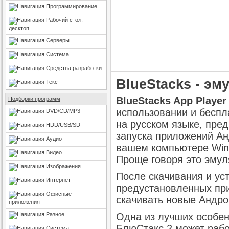
Программирование
Рабочий стол,
десктоп
Серверы
Система
Средства разработки
BlueStacks - эм
Текст
BlueStacks App Player
Подборки программ
использовании и беспл
DVD/CD/MP3
на русском языке, пре
HDD/USB/SD
запуска приложений Ан
Аудио
вашем компьютере Wind
Видео
Проще говоря это эмул
Изображения
После скачивания и уст
Интернет
предустановленных при
Офисные
скачивать новые Андро
приложения
Разное
Одна из лучших особен
БлюСтакс 2 может рабо
Система