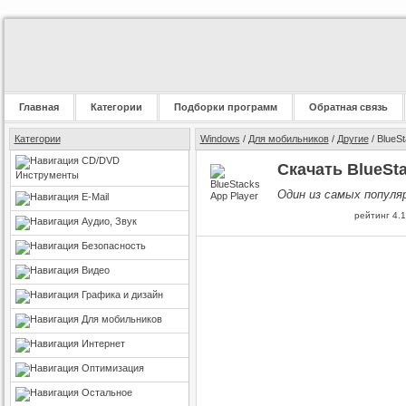
Главная
Категории
Подборки программ
Обратная связь
Категории
Windows
/
Для мобильников
/
Другие
/ BlueSt
CD/DVD
Скачать BlueSt
Инструменты
Один из самых популя
E-Mail
рейтинг
4.1
Аудио, Звук
Безопасность
Видео
Графика и дизайн
Для мобильников
Интернет
Оптимизация
Остальное