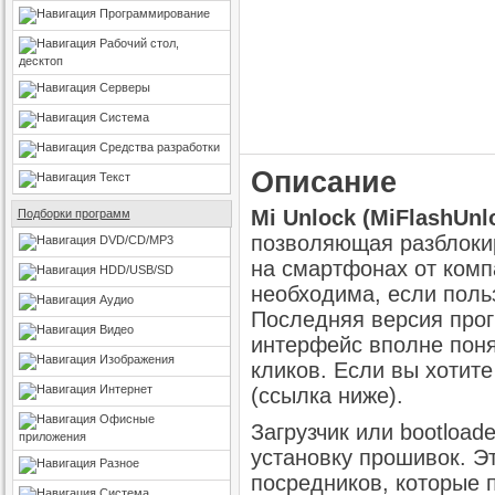
Программирование
Рабочий стол,
десктоп
Серверы
Система
Средства разработки
Описание
Текст
Mi Unlock (MiFlashUnl
Подборки программ
позволяющая разблокир
DVD/CD/MP3
на смартфонах от комп
HDD/USB/SD
необходима, если поль
Аудио
Последняя версия прог
Видео
интерфейс вполне поня
Изображения
кликов. Если вы хотит
Интернет
(ссылка ниже).
Офисные
Загрузчик или bootload
приложения
установку прошивок. Эт
Разное
посредников, которые
Система