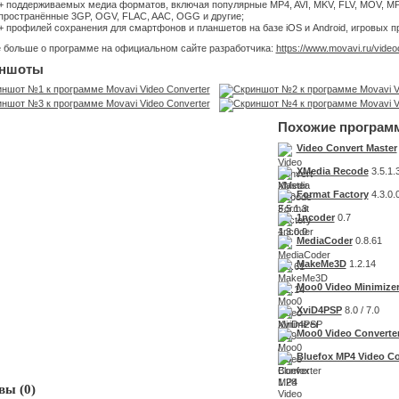
+ поддерживаемых медиа форматов, включая популярные MP4, AVI, MKV, FLV, MOV, MP
пространённые 3GP, OGV, FLAC, AAC, OGG и другие;
+ профилей сохранения для смартфонов и планшетов на базе iOS и Android, игровых п
е больше о программе на официальном сайте разработчика:
https://www.movavi.ru/video
ншоты
Похожие програм
Video Convert Master
XMedia Recode
3.5.1.
Format Factory
4.3.0.
1ncoder
0.7
MediaCoder
0.8.61
MakeMe3D
1.2.14
Moo0 Video Minimize
XviD4PSP
8.0 / 7.0
Moo0 Video Converte
Bluefox MP4 Video Co
ы (0)