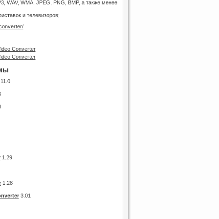
3, WAV, WMA, JPEG, PNG, BMP, а также менее
риставок и телевизоров;
converter/
мы
11.0
3
0
r
1.29
r
1.28
nverter
3.01