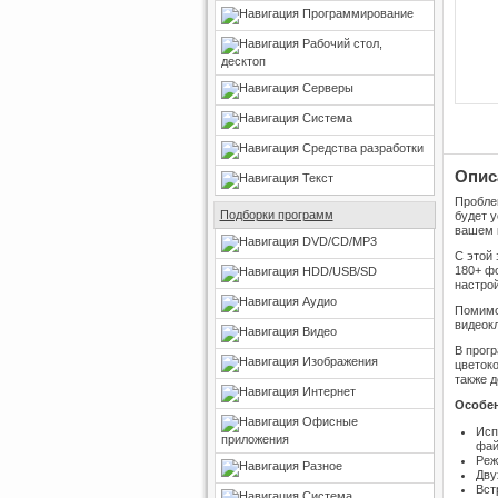
Программирование
Рабочий стол,
десктоп
Серверы
Система
Средства разработки
Опис
Текст
Пробле
Подборки программ
будет у
вашем 
DVD/CD/MP3
С этой 
180+ ф
HDD/USB/SD
настро
Аудио
Помимо 
видеок
Видео
В прогр
Изображения
цветоко
также д
Интернет
Особен
Офисные
Исп
приложения
фай
Реж
Разное
Дву
Вст
Система