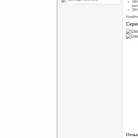
180
рас
200
Узнайт
Скри
Отзыв