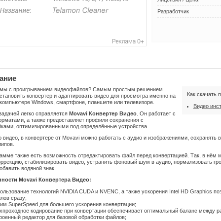
Разработчик
ание
мы с проигрыванием видеофайлов? Самым простым решением
Как скачать 
становить конвертер и адаптировать видео для просмотра именно на
компьютере Windows, смартфоне, планшете или телевизоре.
Видео инс
задачей легко справляется
Movavi Конвертер Видео
. Он работает с
орматами, а также предоставляет профили сохранения с
йками, оптимизированными под определённые устройства.
видео, в конвертере от Movavi можно работать с аудио и изображениями, сохранять в
липов.
амме также есть возможность отредактировать файл перед конвертацией. Так, в нём 
ррекцию, стабилизировать видео, устранить фоновый шум в аудио, нормализовать гром
обавить водяной знак.
ности Movavi Конвертера Видео:
ользование технологий NVIDIA CUDA и NVENC, а также ускорения Intel HD Graphics по
лов сразу;
им SuperSpeed для большего ускорения конвертации;
хпроходное кодирование при конвертации обеспечивает оптимальный баланс между ра
роенный редактор для базовой обработки файлов;