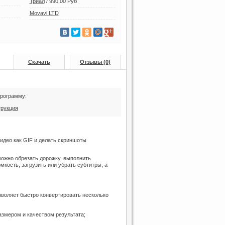
Триал
/
990,00 Руб
Movavi LTD
Скачать
Отзывы (0)
программу:
трукция
идео как GIF и делать скриншоты
можно обрезать дорожку, выполнить
кость, загрузить или убрать субтитры, а
зволяет быстро конвертировать несколько
змером и качеством результата;