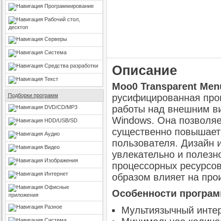
Программирование
Рабочий стол,
десктоп
Серверы
Система
Средства разработки
Описание
Текст
Moo0 Transparent Men
Подборки программ
русифицированная про
работы над внешним в
DVD/CD/MP3
Windows. Она позволяет
HDD/USB/SD
существенно повышает 
Аудио
пользователя. Дизайн 
Видео
увлекательно и полезн
Изображения
процессорных ресурсов
Интернет
образом влияет на про
Офисные
Особенности программ
приложения
Разное
Мультиязычный интер
Система