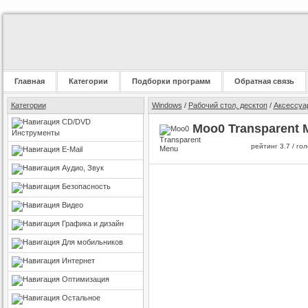
Главная
Категории
Подборки программ
Обратная связь
Категории
Windows
/
Рабочий стол, десктоп
/
Аксессуа
CD/DVD
Moo0 Transparent 
Инструменты
рейтинг
3.7
/ го
E-Mail
Аудио, Звук
Безопасность
Видео
Графика и дизайн
Для мобильников
Интернет
Оптимизация
Остальное