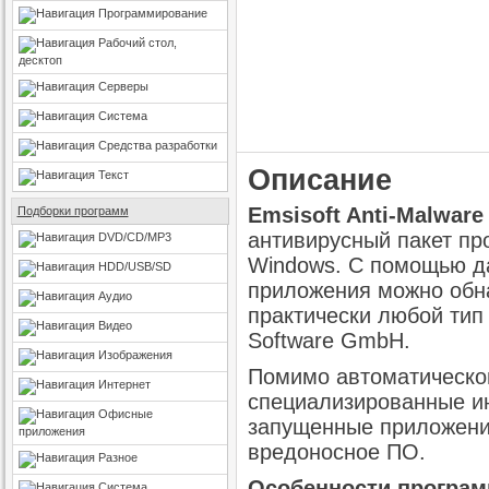
Программирование
Рабочий стол,
десктоп
Серверы
Система
Средства разработки
Описание
Текст
Emsisoft Anti-Malware
Подборки программ
антивирусный пакет п
DVD/CD/MP3
Windows. С помощью д
HDD/USB/SD
приложения можно обна
Аудио
практически любой тип
Видео
Software GmbH.
Изображения
Помимо автоматическо
Интернет
специализированные и
Офисные
запущенные приложения
приложения
вредоносное ПО.
Разное
Особенности программ
Система