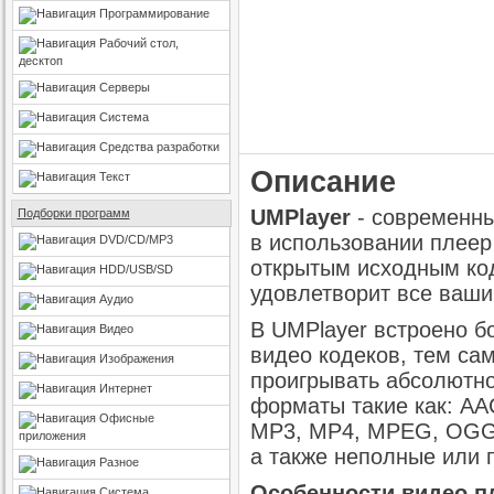
Программирование
Рабочий стол,
десктоп
Серверы
Система
Средства разработки
Описание
Текст
UMPlayer
- современны
Подборки программ
в использовании плеер
DVD/CD/MP3
открытым исходным ко
HDD/USB/SD
удовлетворит все ваши
Аудио
В UMPlayer встроено б
Видео
видео кодеков, тем са
Изображения
проигрывать абсолютн
Интернет
форматы такие как: AAC
Офисные
MP3, MP4, MPEG, OGG, 
приложения
а также неполные или
Разное
Особенности видео пл
Система