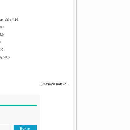
sentials
4.10
0.1
5.0
9
.0
ty
20.6
Сначала новые
Войти