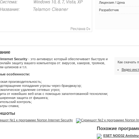
Лицензия / Цена
Разработчик
ание
Internet Security
- это антивирус который обеспечивает быструю и
Как скачать 
онлайн защиту вашего компьютера от: вирусов, хакеров, троянов,
м-шпионов и т.п.
Видео инс
ые особенности:
окая производительность;
дотвращение попадания угрозы через брандмауэр;
оматическое удаление сетевых угроз;
ита от новейших веб-атак с помощью запатентованной технологии;
ширенная защита от фишинга;
ительский контроль;
ьтры спама;
ншоты
Похожие програм
ESET NOD32 Antiviru