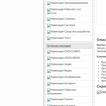
Программирование
Рабочий стол,
десктоп
Серверы
Система
Средства разработки
Текст
Опис
Norton 
Подборки программ
легкую 
програм
DVD/CD/MP3
Ключев
HDD/USB/SD
Выс
Аудио
Пре
Авт
Видео
Защ
Рас
Изображения
Род
Фил
Интернет
Скри
Офисные
приложения
Разное
Система