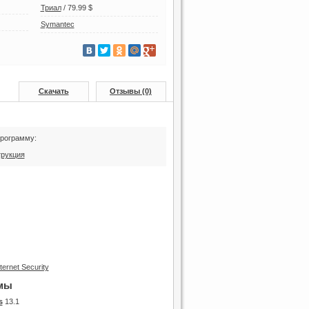
Триал
/
79.99 $
Symantec
Скачать
Отзывы (0)
программу:
трукция
мы
s
13.1