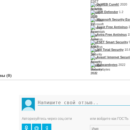
Dr.WEB CureIt!
2020
USB Defender
1.2
Microsoft Security Es
Avast Free Antivirus
2
Avira Free Antivirus
1
ESET Smart Security
360 Total Security
10.8
Avast! Internet Securi
Malwarebytes
2022
ы (0)
Авторизуйтесь через соц.сети
или войдите как ГОСТЬ