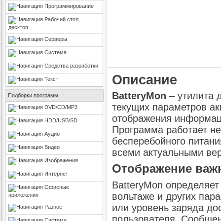
Программирование
Рабочий стол,
десктоп
Серверы
Система
Средства разработки
Описание
Текст
BatteryMon
– утилита 
Подборки программ
текущих параметров ак
DVD/CD/MP3
отображения информаци
HDD/USB/SD
Программа работает не 
Аудио
бесперебойного питани
Видео
всеми актуальными ве
Изображения
Отображение важ
Интернет
BatteryMon определяет
Офисные
вольтаже и других пара
приложения
или уровень заряда до
Разное
пользователя. Сообщен
Система