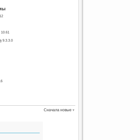
мы
12
10.61
n
9.3.3.0
16
Сначала новые