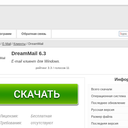
ограмм
Обратная связь
/
E-Mail
/
Клиенты
/ DreamMail
DreamMail 6.3
E-mail клиент для Windows.
рейтинг
3.3
/ голосов
11
Инфор
Всего скачали
Операционная система
Последнее обновление
Русская версия
Размер файла
Последняя версия