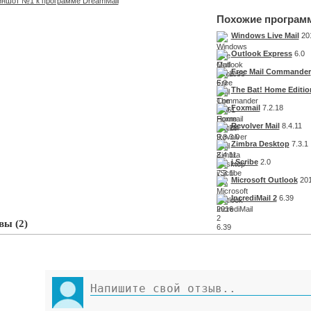
Похожие програм
Windows Live Mail
20
Outlook Express
6.0
Free Mail Commander
The Bat! Home Editio
Foxmail
7.2.18
Revolver Mail
8.4.11
Zimbra Desktop
7.3.1
i.Scribe
2.0
Microsoft Outlook
20
IncrediMail 2
6.39
ы (2)