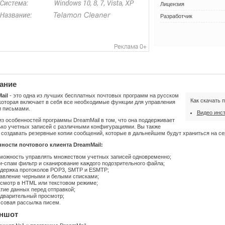
Лицензия
Разработчик
ание
ail
- это одна из лучших бесплатных почтовых программ на русском
Как скачать 
которая включает в себя все необходимые функции для управления
 письмами.
Видео инс
з особенностей программы DreamMail в том, что она поддерживает
ько учетных записей с различными конфигурациями. Вы также
создавать резервные копии сообщений, которые в дальнейшем будут храниться на се
ности почтового клиента DreamMail:
можность управлять множеством учетных записей одновременно;
и-спам фильтр и сканирование каждого подозрительного файла;
держка протоколов POP3, SMTP и ESMTP;
авление черными и белыми списками;
смотр в HTML или текстовом режиме;
тие данных перед отправкой;
дварительный просмотр;
совая рассылка писем.
ншот