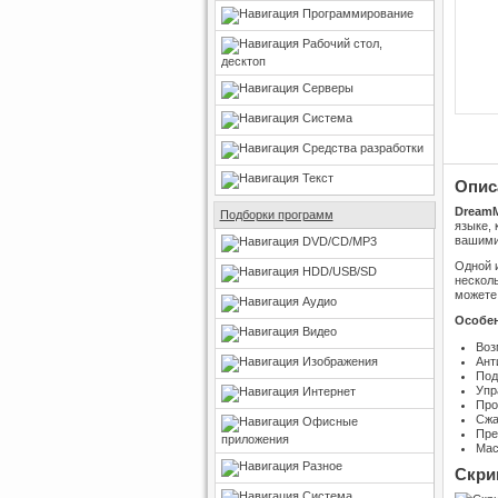
Программирование
Рабочий стол,
десктоп
Серверы
Система
Средства разработки
Текст
Опис
DreamM
Подборки программ
языке, 
вашими
DVD/CD/MP3
Одной и
HDD/USB/SD
нескол
можете 
Аудио
Особен
Видео
Воз
Изображения
Ант
Под
Упр
Интернет
Про
Сжа
Офисные
Пре
приложения
Мас
Разное
Скри
Система