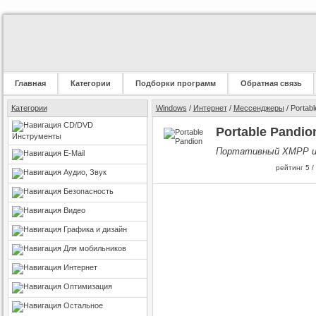
Главная
Категории
Подборки программ
Обратная связь
Категории
Windows
/
Интернет
/
Мессенджеры
/ Portabl
CD/DVD
Portable Pandion
Инструменты
Портативный XMPP и J
E-Mail
рейтинг
5
/
Аудио, Звук
Безопасность
Видео
Графика и дизайн
Для мобильников
Интернет
Оптимизация
Остальное