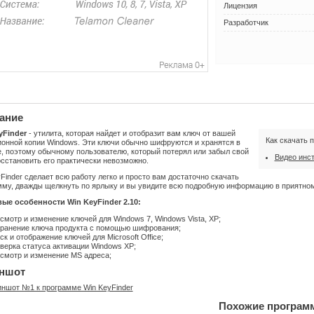
Лицензия
Разработчик
ание
yFinder
- утилита, которая найдет и отобразит вам ключ от вашей
Как скачать 
ионной копии Windows. Эти ключи обычно шифруются и хранятся в
, поэтому обычному пользователю, который потерял или забыл свой
Видео инс
сстановить его практически невозможно.
Finder сделает всю работу легко и просто вам достаточно скачать
мму, дважды щелкнуть по ярлыку и вы увидите всю подробную информацию в приятно
ые особенности Win KeyFinder 2.10:
смотр и изменение ключей для Windows 7, Windows Vista, XP;
ранение ключа продукта с помощью шифрования;
ск и отображение ключей для Microsoft Office;
верка статуса активации Windows XP;
смотр и изменение MS адреса;
ншот
Похожие програм