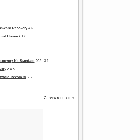
ssword Recovery
4.61
word Unmask
1.0
ecovery Kit Standard
2021.3.1
very
2.0.8
ssword Recovery
6.60
Сначала новые