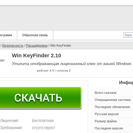
ограмм
Обратная связь
/
Безопасность
/
Расшифровка
/ Win KeyFinder
Win KeyFinder 2.10
Утилита отображающая лицензионный ключ от вашей Windows и 
рейтинг
4.5
/ голосов
2
Инфор
Всего скачали
Операционная система
Последнее обновление
Русская версия
Размер файла
Последняя версия