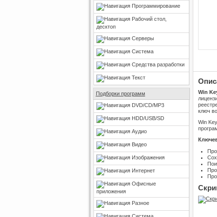
Программирование
Рабочий стол,
десктоп
Серверы
Система
Средства разработки
Текст
Опис
Win Ke
Подборки программ
лиценз
реестре
DVD/CD/MP3
ключ во
HDD/USB/SD
Win Key
програ
Аудио
Ключев
Видео
Про
Изображения
Сох
Пои
Про
Интернет
Про
Офисные
Скри
приложения
Разное
Система