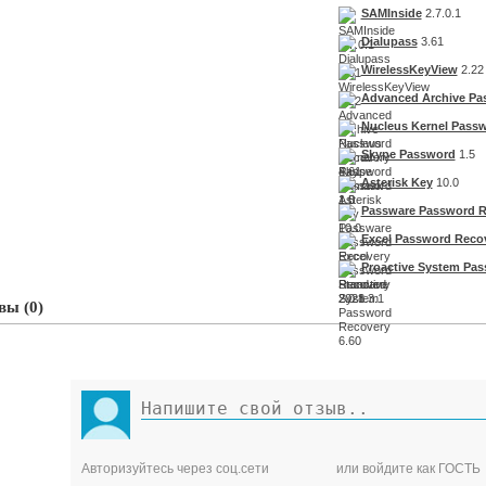
SAMInside
2.7.0.1
Dialupass
3.61
WirelessKeyView
2.22
Advanced Archive Pa
Nucleus Kernel Pass
Skype Password
1.5
Asterisk Key
10.0
Passware Password R
Excel Password Reco
Proactive System Pa
ы (0)
Авторизуйтесь через соц.сети
или войдите как ГОСТЬ