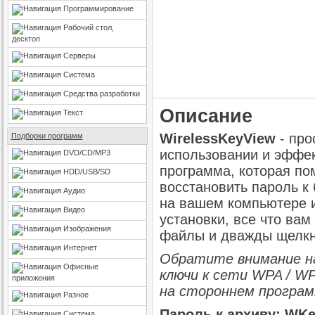
Программирование
Рабочий стол,
десктоп
Серверы
Система
Средства разработки
Описание
Текст
WirelessKeyView
- про
Подборки программ
использовании и эффе
DVD/CD/MP3
программа, которая по
HDD/USB/SD
восстановить пароль к
Аудио
на вашем компьютере и
Видео
установки, все что вам
Изображения
файлы и дважды щелкн
Интернет
Обратите внимание на
Офисные
ключи к сети WPA / WP
приложения
на стороннем програм
Разное
Пароль к архиву: WK
Система