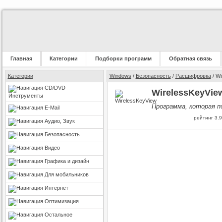
Главная
Категории
Подборки программ
Обратная связь
Категории
Windows
/
Безопасность
/
Расшифровка
/ Wi
CD/DVD
WirelessKeyView
Инструменты
Программа, которая п
E-Mail
рейтинг
3.9
Аудио, Звук
Безопасность
Видео
Графика и дизайн
Для мобильников
Интернет
Оптимизация
Остальное