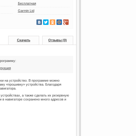
Бесплатная
Garmin Ltd
Скачать
Отзывы (0)
программу:
трукция
ки на устройство. В программе можно
саму «прошивку» устройства. Благодаря
авигатора.
стройствах, а также сделать их резервную
 в навигаторе сохранено много адресов и