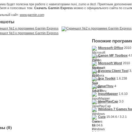
ма будет полезна при работе с навигаторами nuvi, zumo и dezl. Приятным дополнени
биля и голосовых тем.
Скачать Garmin Express
можно с официального сайта по ссылк
льный сайт:
www.garmin.com
ншоты
Похожие програм
Microsoft Office
2010
Canon MF Toolbox
4.
Microsoft Word
2010
Kyocera Client Tool
3.
Scp Toolkit
1.6.238
SmarThru
4
InputMapper
1.6.10
ViewPlayCap
3.0
Windows 7 Games for
Cura
15.04.6 / 3.2.1
ы (0)