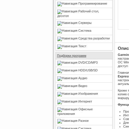
Программирование
Рабочий стол,
десктоп
Серверы
Система
Средства разработки
Текст
Опис
Garmin
Подборки программ
настра
ОС Win
DVD/CD/MP3
доступ 
HDD/USB/SD
Главна
Expres
Аудио
настрои
актуал
Видео
Кроме 
Изображения
копию с
маршру
Интернет
Функци
Офисные
Про
приложения
Инт
Сов
Разное
Для
Син
Система