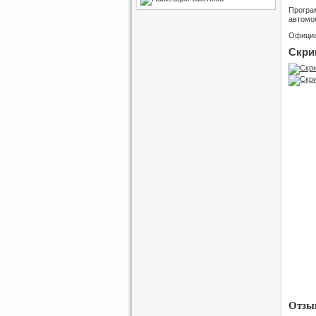
Програм
автомо
Официа
Скри
Отзыв