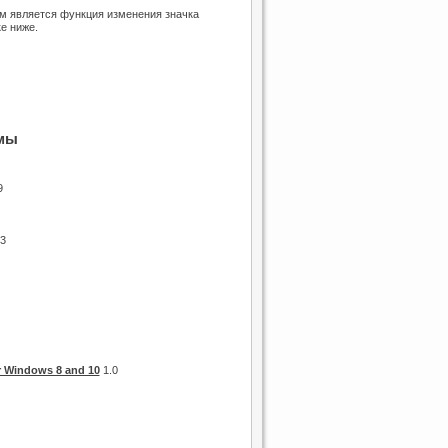
ем является функция изменения значка
е ниже.
мы
9
3
 Windows 8 and 10
1.0