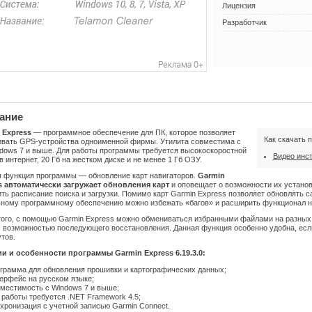
Лицензия
Разработчик
ание
 Express
— программное обеспечение для ПК, которое позволяет
Как скачать 
ивать GPS-устройства одноименной фирмы. Утилита совместима с
dows 7 и выше. Для работы программы требуется высокоскоростной
Видео инс
в интернет, 20 Гб на жестком диске и не менее 1 Гб ОЗУ.
я функция программы — обновление карт навигаторов.
Garmin
s автоматически загружает обновления карт
и оповещает о возможности их установ
ть расписание поиска и загрузки. Помимо карт Garmin Express позволяет обновлять 
ьному программному обеспечению можно избежать «багов» и расширить функционал н
того, с помощью Garmin Express можно обмениваться избранными файлами на разных у
 возможностью последующего восстановления. Данная функция особенно удобна, если
тов.
и и особенности программы Garmin Express 6.19.3.0:
грамма для обновления прошивки и картографических данных;
ерфейс на русском языке;
местимость с Windows 7 и выше;
 работы требуется .NET Framework 4.5;
хронизация с учетной записью Garmin Connect.