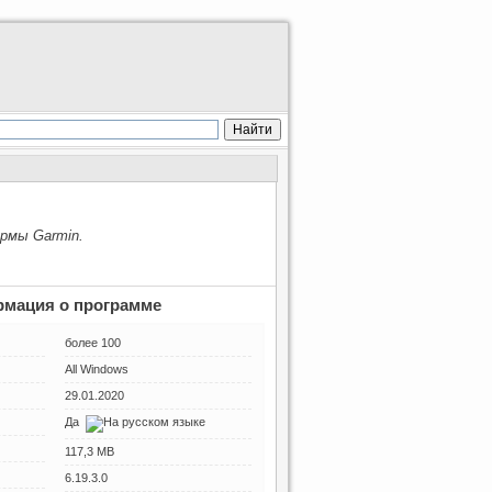
рмы Garmin.
мация о программе
более 100
All Windows
29.01.2020
Да
117,3 MB
6.19.3.0