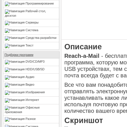
Программирование
Рабочий стол,
десктоп
Серверы
Система
Средства разработки
Описание
Текст
Reach-a-Mail
- бесплат
Подборки программ
программа, которую мо
DVD/CD/MP3
USB устройствах, тем 
HDD/USB/SD
почта всегда будет с в
Аудио
Все что вам понадобитс
Видео
отправлять электронну
Изображения
устанавливать какое л
Интернет
используя почтовую пр
Офисные
количество вашего вре
приложения
Скриншот
Разное
Система